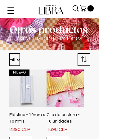
Otros productos
para tus confecciones
Filtro
NUEVO
Elástico - 10mm x
Clip de costura -
10 mtrs.
10 unidades
Precio
Precio
2390 CLP
1690 CLP