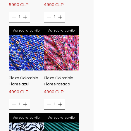
Precio
Precio
5990 CLP
4990 CLP
Agregar al carrito
Agregar al carrito
Pieza Colombia
Pieza Colombia
Flores azul
Flores rosado
Precio
Precio
4990 CLP
4990 CLP
Agregar al carrito
Agregar al carrito