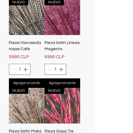
NUEVO
NUEVO
Pieza Viscoseda
Pieza Satín Líneas
Hojas Café
Magenta
Precio
Precio
5990 CLP
6990 CLP
Agregar al carrito
Agregar al carrito
NUEVO
NUEVO
Pieza Satín Moka
Pieza Gasa Tie