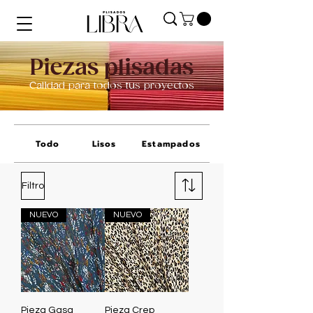
Piezas plisadas
Calidad para todos tus proyectos
Todo
Lisos
Estampados
Filtro
NUEVO
NUEVO
Pieza Gasa
Pieza Crep