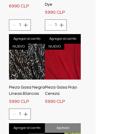
Dye
Precio
6990 CLP
Precio
5990 CLP
Agregar al carrito
Agregar al carrito
NUEVO
NUEVO
Pieza Gasa Negra
Pieza Gasa Rojo
Líneas Blancas
Cereza
Precio
Precio
5990 CLP
5990 CLP
Agregar al carrito
Agotado