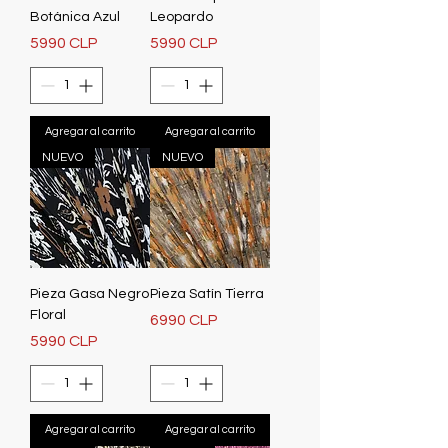
Botánica Azul
Leopardo
Precio
Precio
5990 CLP
5990 CLP
Agregar al carrito
Agregar al carrito
NUEVO
NUEVO
Pieza Gasa Negro
Pieza Satín Tierra
Floral
Precio
6990 CLP
Precio
5990 CLP
Agregar al carrito
Agregar al carrito