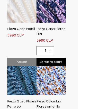
Pieza Gasa Marfil
Pieza Gasa Flores
Lila
Precio
5990 CLP
Precio
5990 CLP
Agotado
Agregar al carrito
Pieza Gasa Flores
Pieza Colombia
Petróleo
Flores amarillo