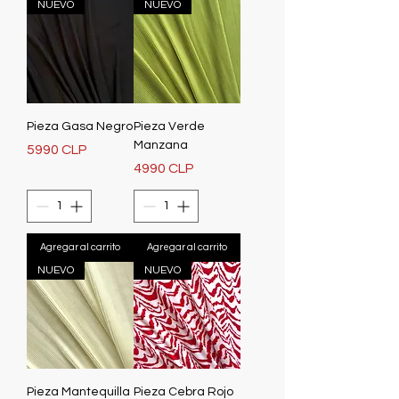
NUEVO
NUEVO
Pieza Gasa Negro
Pieza Verde
Manzana
Precio
5990 CLP
Precio
4990 CLP
Agregar al carrito
Agregar al carrito
NUEVO
NUEVO
Pieza Mantequilla
Pieza Cebra Rojo