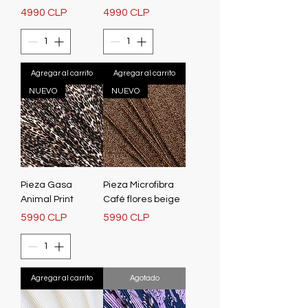
Precio
Precio
4990 CLP
4990 CLP
Agregar al carrito
Agregar al carrito
NUEVO
NUEVO
Pieza Gasa
Pieza Microfibra
Animal Print
Café flores beige
Precio
Precio
5990 CLP
5990 CLP
Agregar al carrito
Agotado