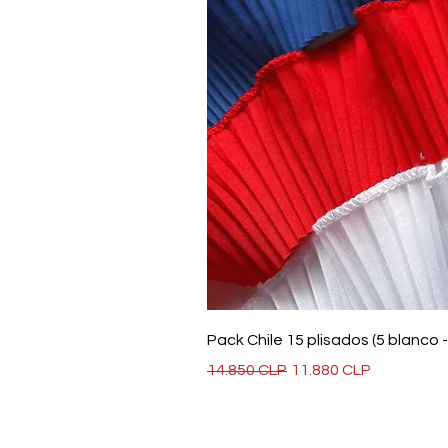
Pack Chile 15 plisados (5 blanco - 
Precio
Precio de oferta
14.850 CLP
11.880 CLP