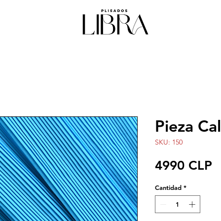
Pieza Cal
SKU: 150
P
4990 CLP
Cantidad
*